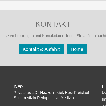
ndlung wünschen,
rte (eGK)
n auch über die
wenn nicht
KONTAKT
ach Ihre aktuellen
 unseren Leistungen und Kontaktdaten finden Sie auf den nach
rbefunde (z.B.
g wie Röntgen, CT,
Kontakt & Anfahrt
Home
m gesonderten Termin
üssen also nicht
INFO
L
Da
Privatpraxis Dr. Haake in Kiel: Herz-Kreislauf-
Sportmedizin-Perioperative Medizin
Im