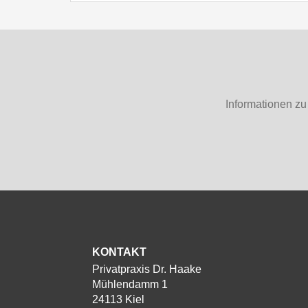
Wenn Sie eine Privatärztliche Beha
Die elektronische Gesundheitska
können wir Sie in einem ersten Termi
voraussichtlichen Kosten beraten.
Den aktuellen Medikationsplan (
vorhanden, dann bringen Sie einf
Medikamente mit)
Informationen zu
Alle relevanten medizinischen Vo
Arztbriefe, Blutwerte, Bildgebun
MRT etc.)
Blutentnahmen werden i.d.R in eine
gemacht (Mo-Fr 7.00-9.00 Uhr). Sie m
nüchtern zum ersten Termin kommen.
KONTAKT
Privatpraxis Dr. Haake
Mühlendamm 1
24113 Kiel