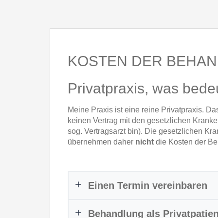
KOSTEN DER BEHA
Privatpraxis, was bede
Meine Praxis ist eine reine Privatpraxis. Da
keinen Vertrag mit den gesetzlichen Krank
sog. Vertragsarzt bin). Die gesetzlichen K
übernehmen daher
nicht
die Kosten der B
Einen Termin vereinbaren
Behandlung als Privatpatien
unsere Praxis ist eine reine Terminpr