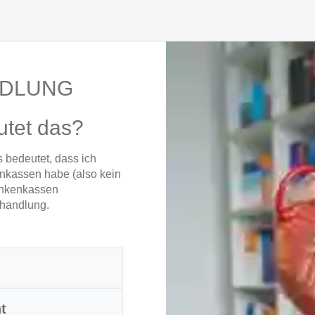
NDLUNG
utet das?
s bedeutet, dass ich
enkassen habe (also kein
rankenkassen
ehandlung.
t
axis. Termine können